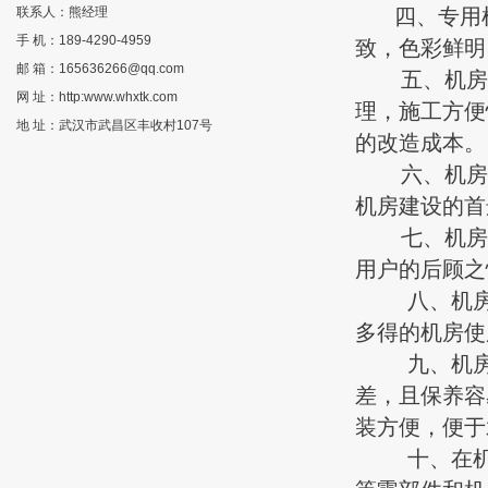
联系人：熊经理
四、专用机
手 机：189-4290-4959
致，色彩鲜明
邮 箱：165636266@qq.com
五、机房墙
网 址：http:www.whxtk.com
理，施工方便
地 址：武汉市武昌区丰收村107号
的改造成本。
六、机房墙
机房建设的首
七、机房金
用户的后顾之
八、机房墙
多得的机房使
九、机房墙
差，且保养容
装方便，便于
十、在机房